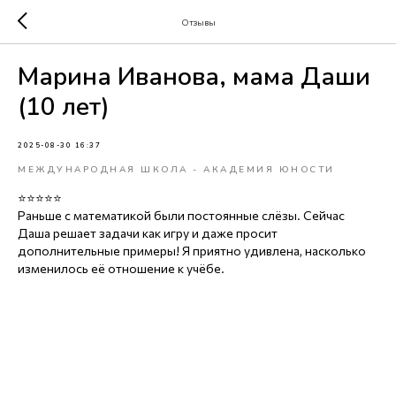
Отзывы
ChatApp
online
Марина Иванова, мама Даши
(10 лет)
Мессенджеры
Свяжитесь с нами через любой удобный
2025-08-30 16:37
мессенджер!
МЕЖДУНАРОДНАЯ ШКОЛА - АКАДЕМИЯ ЮНОСТИ
⭐⭐⭐⭐⭐
WhatsApp
Telegram
Раньше с математикой были постоянные слёзы. Сейчас
Даша решает задачи как игру и даже просит
дополнительные примеры! Я приятно удивлена, насколько
изменилось её отношение к учёбе.