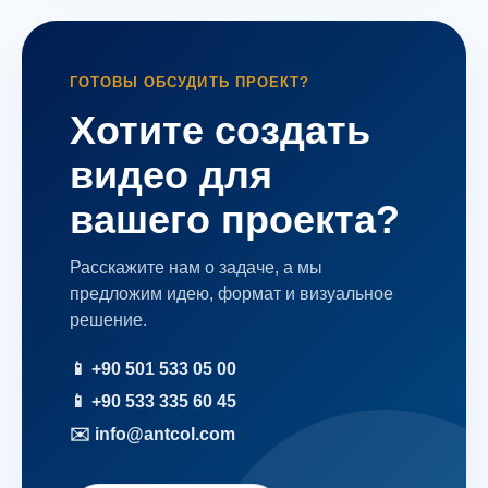
Мессенджеры
Свяжитесь с нами через любой удобный
ГОТОВЫ ОБСУДИТЬ ПРОЕКТ?
мессенджер!
Хотите создать
WhatsApp
Telegram
видео для
вашего проекта?
Расскажите нам о задаче, а мы
предложим идею, формат и визуальное
решение.
📱 +90 501 533 05 00
📱 +90 533 335 60 45
✉️ info@antcol.com